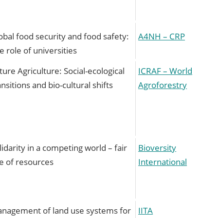
obal food security and food safety:
A4NH – CRP
e role of universities
ture Agriculture: Social-ecological
ICRAF – World
ansitions and bio-cultural shifts
Agroforestry
lidarity in a competing world – fair
Bioversity
e of resources
International
nagement of land use systems for
IITA