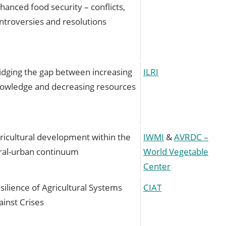
hanced food security – conflicts,
ntroversies and resolutions
idging the gap between increasing
ILRI
owledge and decreasing resources
ricultural development within the
IWMI
&
AVRDC –
ral-urban continuum
World Vegetable
Center
silience of Agricultural Systems
CIAT
ainst Crises