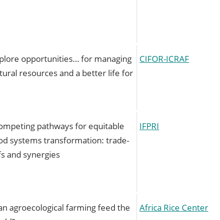
plore opportunities… for managing
CIFOR-ICRAF
tural resources and a better life for
ompeting pathways for equitable
IFPRI
od systems transformation: trade-
fs and synergies
an agroecological farming feed the
Africa Rice Center