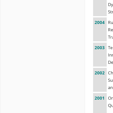
Dy
St
2004
Ru
Re
Tr
2003
Te
In
De
2002
Ch
Su
an
2001
On
Qu