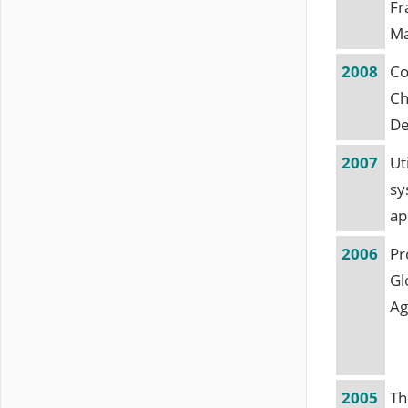
Fr
Ma
2008
Co
Ch
De
2007
Ut
sy
ap
2006
Pr
Gl
Ag
2005
Th