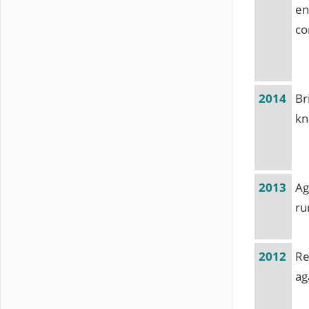
en
co
2014
Br
kn
2013
Ag
ru
2012
Re
ag