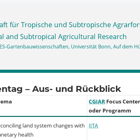
al and Subtropical Agricultural Research
ntag – Aus- und Rückblick
hema
CGIAR
Focus Cente
oder Programm
conciling land system changes with
IITA
anetary health