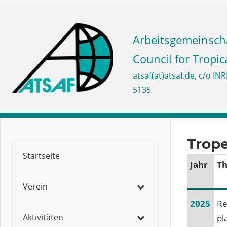
Zum
Inhalt
ATSAF
springen
Council for Tropic
e.V.
Trope
Startseite
Jahr
T
Verein
2025
Re
Aktivitäten
pl